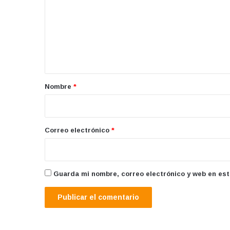
m
e
n
t
a
r
Nombre
*
i
o
*
Correo electrónico
*
Guarda mi nombre, correo electrónico y web en es