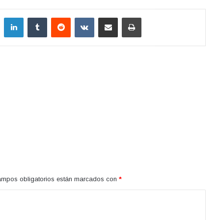
LinkedIn
Tumblr
Reddit
VKontakte
Compartir por correo electrónico
Imprimir
ampos obligatorios están marcados con
*