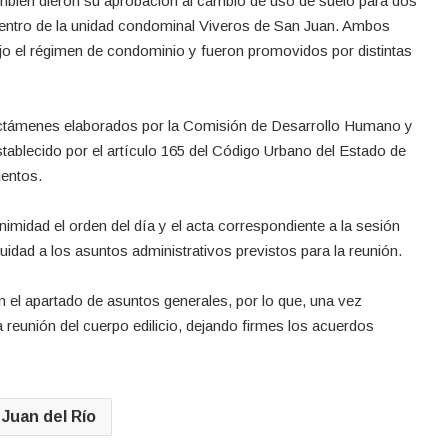
también dieron su aprobación al cambio de uso de suelo para dos
dentro de la unidad condominal Viveros de San Juan. Ambos
jo el régimen de condominio y fueron promovidos por distintas
dictámenes elaborados por la Comisión de Desarrollo Humano y
stablecido por el artículo 165 del Código Urbano del Estado de
ientos.
midad el orden del día y el acta correspondiente a la sesión
uidad a los asuntos administrativos previstos para la reunión.
n el apartado de asuntos generales, por lo que, una vez
 reunión del cuerpo edilicio, dejando firmes los acuerdos
Juan del Río