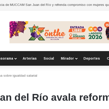
nsorama
Arterias
Social
Mirador
Deportes
C
a sobre igualdad salarial
an del Río avala refor