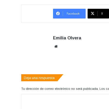
Facebook
X
Emilia Olvera
Sitio
web
Deja una respuesta
Tu dirección de correo electrónico no será publicada.
Los c
C
o