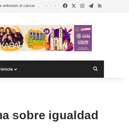
Facebook
X
Instagram
Telegram
RSS
Esther Ramírez asume la presidencia de MUCCAM San Juan del Río y refrenda compromiso con mujeres que enfrentan el cáncer de mama
Buscar por
iencia
ma sobre igualdad