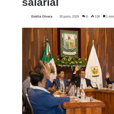
salarial
Emilia Olvera
30 junio, 2026
0
106
1 min