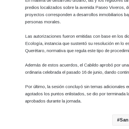
En materia de desarrollo urbano, las y los regidores 
predios localizados sobre la avenida Paseo Viveros, 
proyectos corresponden a desarrollos inmobiliarios ba
personas morales.
Las autorizaciones fueron emitidas con base en los 
Ecología, instancia que sustentó su resolución en lo e
Querétaro, normativa que regula este tipo de procedim
Además de estos acuerdos, el Cabildo aprobó por unani
ordinaria celebrada el pasado 16 de junio, dando contin
Por último, la sesión concluyó sin temas adicionales e
agotados los puntos enlistados, se dio por terminada la
aprobados durante la jornada.
San 