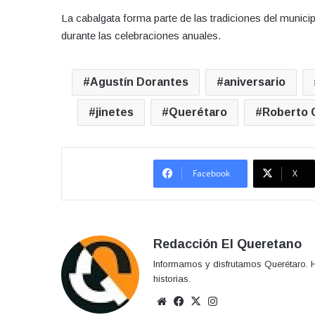
La cabalgata forma parte de las tradiciones del munic
durante las celebraciones anuales.
Agustín Dorantes
aniversario
jinetes
Querétaro
Roberto 
Facebook
X
Redacción El Queretano
Informamos y disfrutamos Querétaro. H
historias.
Sitio
Facebook
X
Instagram