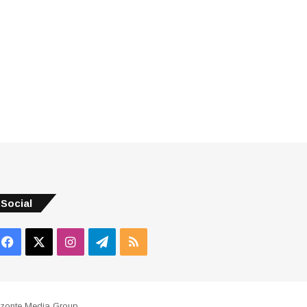
Social
Facebook
X
Instagram
Telegram
RSS
izonte Media Group
.