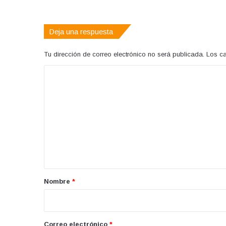
web
Deja una respuesta
Tu dirección de correo electrónico no será publicada.
Los c
C
o
m
e
n
t
a
r
Nombre
*
i
o
*
Correo electrónico
*