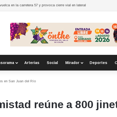
nsorama
Arterias
Social
Mirador
Deportes
C
tes en San Juan del Río
mistad reúne a 800 jin