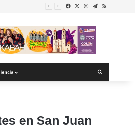
Facebook
X
Instagram
Telegram
RSS
Esther Ramírez asume la presidencia de MUCCAM San Juan del Río y refrenda compromiso con mujeres que enfrentan el cáncer de mama
Buscar por
iencia
etes en San Juan