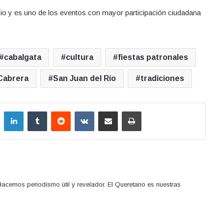
ipio y es uno de los eventos con mayor participación ciudadana
cabalgata
cultura
fiestas patronales
Cabrera
San Juan del Río
tradiciones
LinkedIn
Tumblr
Reddit
VKontakte
Compartir por correo electrónico
Imprimir
acemos periodismo útil y revelador. El Queretano es nuestras