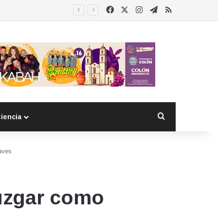
Facebook
X
Instagram
Telegram
RSS
 detenido
Buscar por
iencia
aves
uzgar como