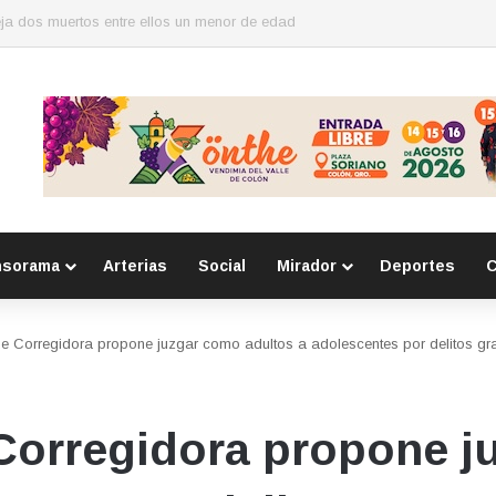
o con robos a comercio con violencia en Querétaro y Guanajuato; hay un
nsorama
Arterias
Social
Mirador
Deportes
C
e Corregidora propone juzgar como adultos a adolescentes por delitos gr
Corregidora propone j