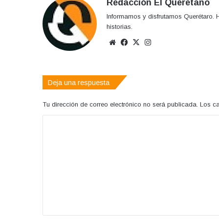
Redacción El Queretano
Informamos y disfrutamos Querétaro. H
historias.
Sitio
Facebook
X
Instagram
web
Deja una respuesta
Tu dirección de correo electrónico no será publicada.
Los c
C
o
m
e
n
t
a