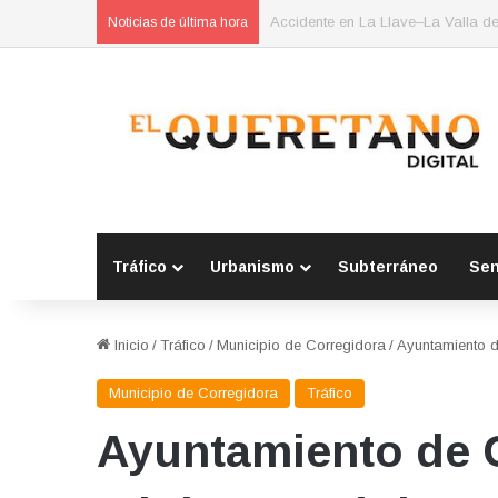
POES asegura vehículo relacionad
Noticias de última hora
Tráfico
Urbanismo
Subterráneo
Se
Inicio
/
Tráfico
/
Municipio de Corregidora
/
Ayuntamiento d
Municipio de Corregidora
Tráfico
Ayuntamiento de 