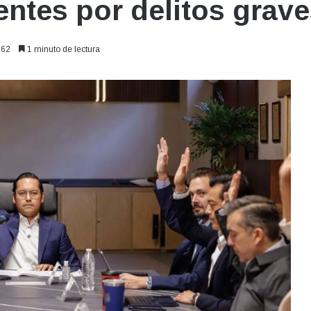
entes por delitos grav
62
1 minuto de lectura