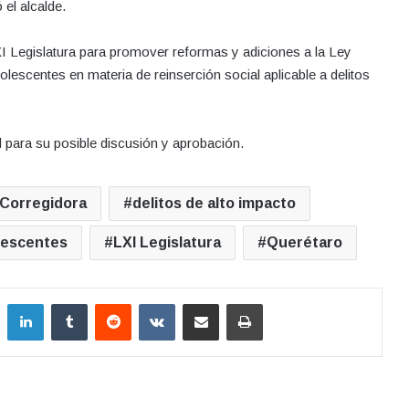
 el alcalde.
XI Legislatura para promover reformas y adiciones a la Ley
olescentes en materia de reinserción social aplicable a delitos
l para su posible discusión y aprobación.
Corregidora
delitos de alto impacto
olescentes
LXI Legislatura
Querétaro
LinkedIn
Tumblr
Reddit
VKontakte
Compartir por correo electrónico
Imprimir