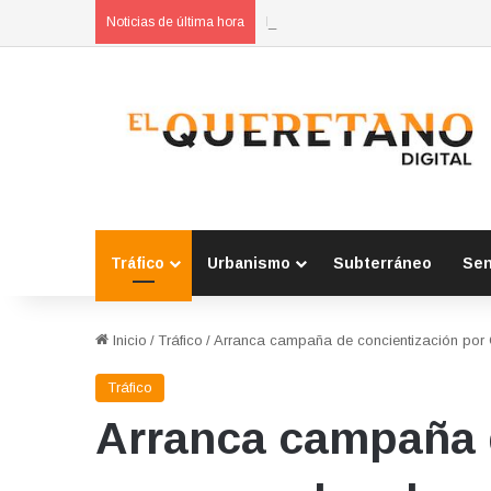
Refuerzan municipios coordinación
Noticias de última hora
Tráfico
Urbanismo
Subterráneo
Se
Inicio
/
Tráfico
/
Arranca campaña de concientización por 
Tráfico
Arranca campaña d