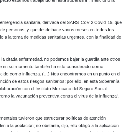
respecto estamos trabajando en esta soberanía”, mencionó la
e emergencia sanitaria, derivada del SARS-CoV 2 Covid-19, que
es de personas; y que desde hace varios meses en todos los
 a la toma de medidas sanitarias urgentes, con la finalidad de
de la citada enfermedad, no podemos bajar la guardia ante otros
, que en su momento también ha sido considerado como
cido como influenza. (…) Nos encontramos en un punto en el
ención de estos riesgos sanitarios; por ello, en esta Soberanía
laboración con el Instituto Mexicano del Seguro Social
mo la vacunación preventiva contra el virus de la influenza”,
entales tuvieron que estructurar políticas de atención
 a la población; no obstante, dijo, ello obligó a la aplicación