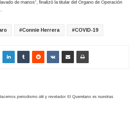
avado de manos”, finalizó la titular del Órgano de Operación
.
aro
Connie Herrera
COVID-19
LinkedIn
Tumblr
Reddit
VKontakte
Compartir por correo electrónico
Imprimir
acemos periodismo útil y revelador. El Queretano es nuestras