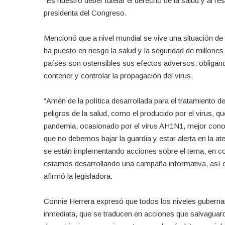
“Es nuestro deber tutelar el derecho de la salud y al 
presidenta del Congreso.
Mencionó que a nivel mundial se vive una situación d
ha puesto en riesgo la salud y la seguridad de millon
países son ostensibles sus efectos adversos, obligando
contener y controlar la propagación del virus.
“Amén de la política desarrollada para el tratamiento 
peligros de la salud, como el producido por el virus
pandemia, ocasionado por el virus AH1N1, mejor cono
que no debemos bajar la guardia y estar alerta en la at
se están implementando acciones sobre el tema, en co
estamos desarrollando una campaña informativa, así co
afirmó la legisladora.
Connie Herrera expresó que todos los niveles gubernam
inmediata, que se traducen en acciones que salvaguarden