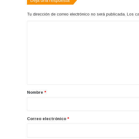
Deja una respuesta
Tu dirección de correo electrónico no será publicada.
Los c
C
o
m
e
n
t
a
r
Nombre
*
i
o
*
Correo electrónico
*