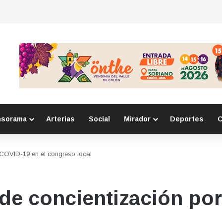
 por la seguridad durante sesión estatal realizada en La Llave
nsorama
Arterias
Social
Mirador
Deportes
C
COVID-19 en el congreso local
e concientización por