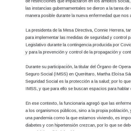
de restricciones que impactaron en los ámbitos social,
las instancias gubernamentales se dieron a la tarea de
manera posible durante la nueva enfermedad que nos 
La presidenta de la Mesa Directiva, Connie Herrera, 
para implementar las medidas de seguridad y control pa
Legislativo durante la contingencia producida por Covid-
y para la prevención y control de la propagación y con
Durante su participación, la titular del Órgano de Ope
Seguro Social (IMSS) en Querétaro, Martha Eloísa Sán
Seguridad Social es la protección a la salud; por lo que
IMSS, y que para ello se buscan espacios para hablar d
En ese contexto, la funcionaria agregó que las enfer
a los organismos públicos, sino a la propia población,
una pandemia como la que estamos viviendo, es import
diabetes y con hipertensión crezcan, por lo que se debe