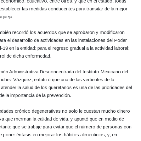
 económico, educativo, entre otros; y que en el estado, todas
 establecer las medidas conducentes para transitar de la mejor
aqueja.
también recordó los acuerdos que se aprobaron y modificaron
ra el desarrollo de actividades en las instalaciones del Poder
19 en la entidad; para el regreso gradual a la actividad laboral;
trol de dicha enfermedad.
ración Administrativa Desconcentrada del Instituto Mexicano del
chez Vázquez, enfatizó que una de las vertientes de la
 atender la salud de los queretanos es una de las prioridades del
e la importancia de la prevención.
medades crónico degenerativas no solo le cuestan mucho dinero
 ya que merman la calidad de vida, y apuntó que en medio de
ante que se trabaje para evitar que el número de personas con
 poner énfasis en mejorar los hábitos alimenticios, y, en