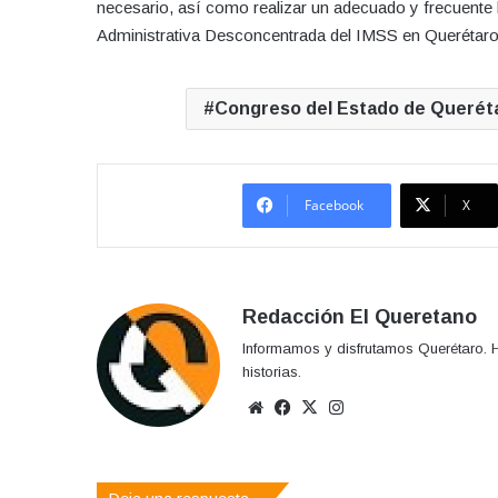
necesario, así como realizar un adecuado y frecuente l
Administrativa Desconcentrada del IMSS en Querétaro
Congreso del Estado de Querét
Facebook
X
Redacción El Queretano
Informamos y disfrutamos Querétaro. H
historias.
Sitio
Facebook
X
Instagram
web