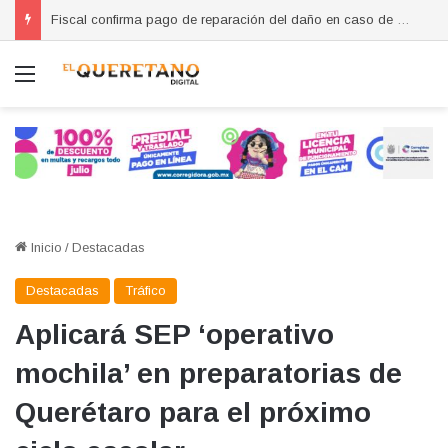
Fiscal confirma pago de reparación del daño en caso de “La Mufasa”; monto permanecerá reservado
Menú
Inicio
/
Destacadas
Destacadas
Tráfico
Aplicará SEP ‘operativo
mochila’ en preparatorias de
Querétaro para el próximo