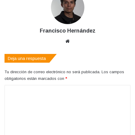
Francisco Hernández
Sitio
web
Deja una respuesta
Tu dirección de correo electrónico no será publicada.
Los campos
obligatorios están marcados con
*
C
o
m
e
n
t