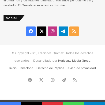
Informamos y disfrutamos Querétaro. Hacemos periodismo útil y
revelador. El Queretano es nuestras historias.
Social
Facebook
X
Instagram
Telegram
RSS
© Copyright 2026, Ediciones Qromex. Todos los derechos
reservados. - Desarrollado por
Horizonte Media Group
.
Inicio
Directorio
Derecho de Réplica
Aviso de privacidad
Facebook
X
Instagram
Telegram
RSS