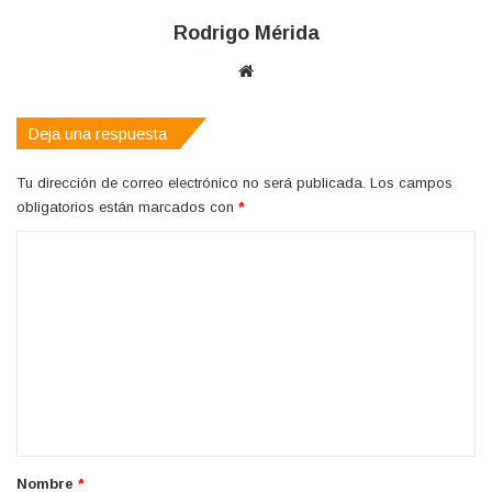
Rodrigo Mérida
Sitio
web
Deja una respuesta
Tu dirección de correo electrónico no será publicada.
Los campos
obligatorios están marcados con
*
C
o
m
e
n
t
a
r
Nombre
*