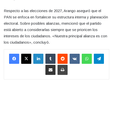
Respecto a las elecciones de 2027, Arango aseguró que el
PAN se enfoca en fortalecer su estructura interna y planeación
electoral. Sobre posibles alianzas, mencionó que el partido
está abierto a considerarlas siempre que se prioricen los
intereses de los ciudadanos. «Nuestra principal alianza es con
los ciudadanos», concluyó.
LinkedIn
Tumblr
Reddit
VKontakte
WhatsApp
Teleg
Compartir por correo electrónico
Imprimir