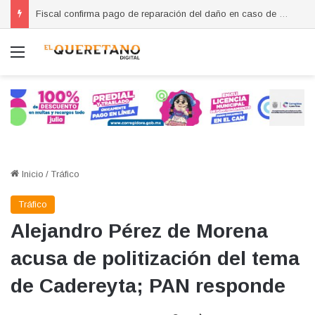
Fiscal confirma pago de reparación del daño en caso de “La Mufasa”; monto permanecerá reservado
Menú
Inicio
/
Tráfico
Tráfico
Alejandro Pérez de Morena
acusa de politización del tema
de Cadereyta; PAN responde