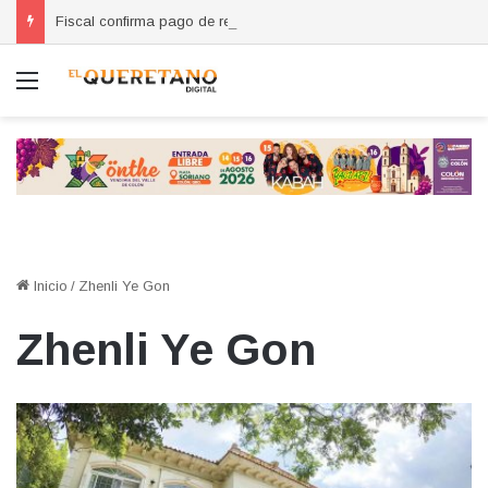
Fiscal confirma pago de reparación del daño en caso de “La Mufasa”; monto permanecerá reservado
Menú
Inicio
/
Zhenli Ye Gon
Zhenli Ye Gon