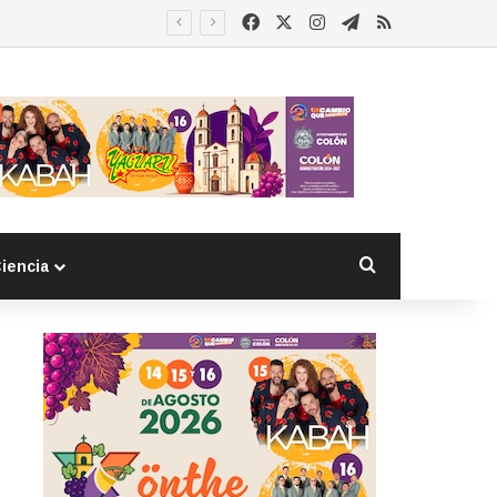
Facebook
X
Instagram
Telegram
RSS
Buscar por
iencia