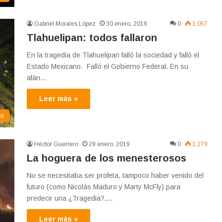
Gabriel Morales López
30 enero, 2019
0
1.057
Tlahuelipan: todos fallaron
En la tragedia de Tlahuelipan falló la sociedad y falló el
Estado Mexicano. Falló el Gobierno Federal. En su
afán…
Leer más »
te
Héctor Guerrero
29 enero, 2019
0
1.279
La hoguera de los menesterosos
No se necesitaba ser profeta, tampoco haber venido del
futuro (como Nicolás Maduro y Marty McFly) para
predecir una ¿Tragedia?,…
Leer más »