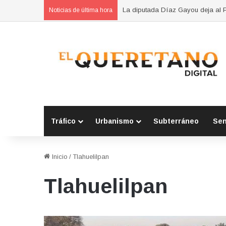
La diputada Díaz Gayou deja al PT
Noticias de última hora
Tráfico
Urbanismo
Subterráneo
Se
Inicio
/
Tlahuelilpan
Tlahuelilpan