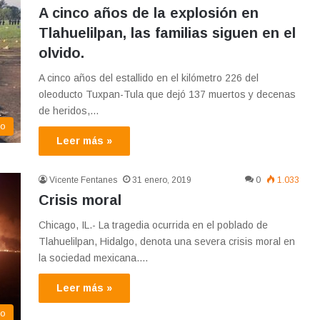
A cinco años de la explosión en
Tlahuelilpan, las familias siguen en el
olvido.
A cinco años del estallido en el kilómetro 226 del
oleoducto Tuxpan-Tula que dejó 137 muertos y decenas
de heridos,…
eo
Leer más »
Vicente Fentanes
31 enero, 2019
0
1.033
Crisis moral
Chicago, IL.- La tragedia ocurrida en el poblado de
Tlahuelilpan, Hidalgo, denota una severa crisis moral en
la sociedad mexicana.…
Leer más »
do