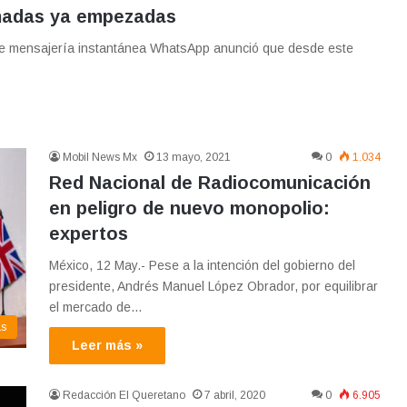
amadas ya empezadas
n de mensajería instantánea WhatsApp anunció que desde este
Mobil News Mx
13 mayo, 2021
0
1.034
Red Nacional de Radiocomunicación
en peligro de nuevo monopolio:
expertos
México, 12 May.- Pese a la intención del gobierno del
presidente, Andrés Manuel López Obrador, por equilibrar
el mercado de…
as
Leer más »
Redacción El Queretano
7 abril, 2020
0
6.905