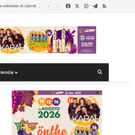
Facebook
X
Instagram
Telegram
RSS
Esther Ramírez asume la presidencia de MUCCAM San Juan del Río y refrenda compromiso con mujeres que enfrentan el cáncer de mama
Buscar por
iencia