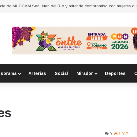
nsorama
Arterias
Social
Mirador
Deportes
C
es
0
1.317