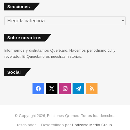
Secciones
Secciones
Sobre nosotros
Informamos y disfrutamos Querétaro. Hacemos periodismo útil y
revelador. El Queretano es nuestras historias.
Social
Facebook
X
Instagram
Telegram
RSS
© Copyright 2026, Ediciones Qromex. Todos los derechos
reservados. - Desarrollado por
Horizonte Media Group
.