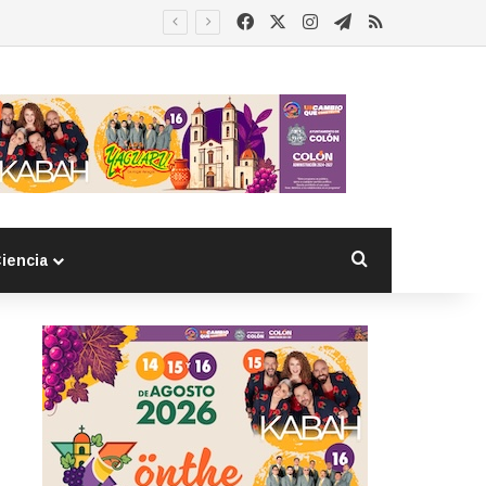
Facebook
X
Instagram
Telegram
RSS
 detenido
Buscar por
iencia