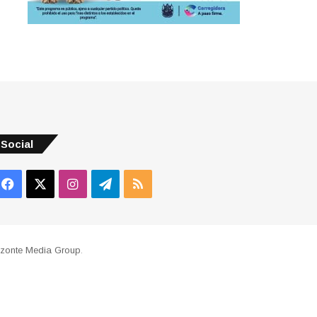
Social
Facebook
X
Instagram
Telegram
RSS
izonte Media Group
.