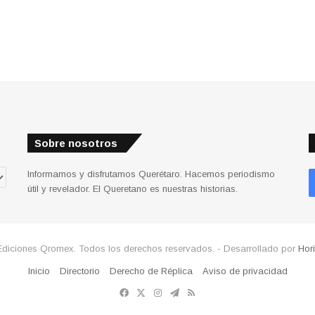
Sobre nosotros
Informamos y disfrutamos Querétaro. Hacemos periodismo
útil y revelador. El Queretano es nuestras historias.
Ediciones Qromex. Todos los derechos reservados. - Desarrollado por
Hor
Inicio
Directorio
Derecho de Réplica
Aviso de privacidad
Facebook
X
Instagram
Telegram
RSS