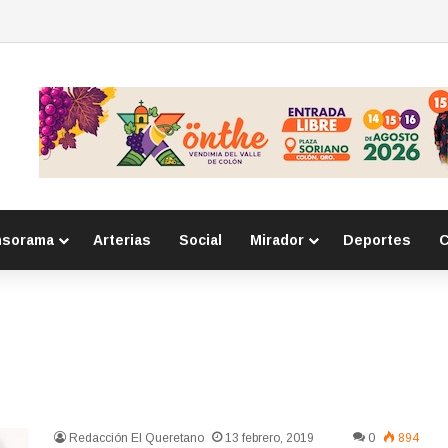
o con robos a comercio con violencia en Querétaro y Guanajuato; hay un
nsorama
Arterias
Social
Mirador
Deportes
C
Redacción El Queretano
13 febrero, 2019
0
894