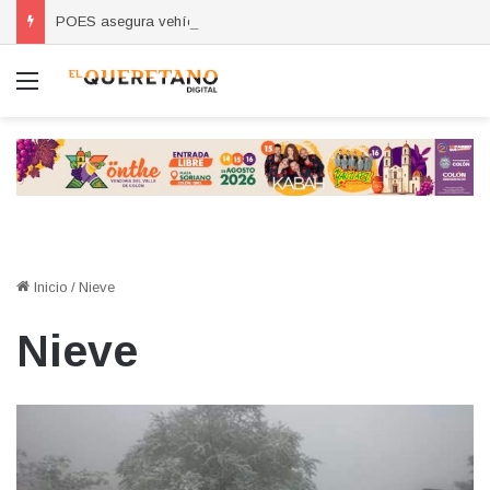
POES asegura vehículo relacionado con robos a comercio con violencia en Querétaro y Guanajuato; hay un detenido
Menú
Inicio
/
Nieve
Nieve