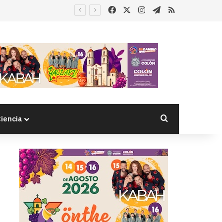
Facebook
X
Instagram
Telegram
RSS
Buscar por
iencia