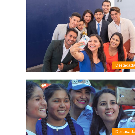
Destacad
Destacad