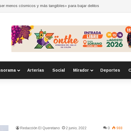
“ser menos cósmicos y más tangibles» para bajar delitos
nsorama
Arterias
Social
Mirador
Deportes
C
Redacción El Queretano
2 junio, 2022
0
988