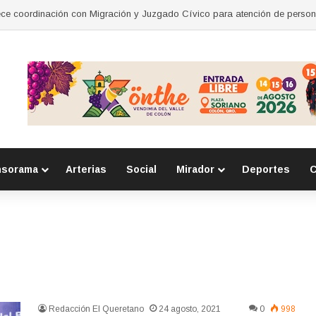
lvd. Bernardo Quintana por obras del tren
nsorama
Arterias
Social
Mirador
Deportes
C
Redacción El Queretano
24 agosto, 2021
0
998