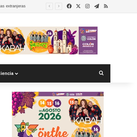
Facebook
X
Instagram
Telegram
RSS
Buscar por
iencia