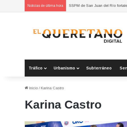
Habrá carriles de contraflujo en B
Noticias de última hora
Tráfico
Urbanismo
Subterráneo
Se
Inicio
/
Karina Castro
Karina Castro