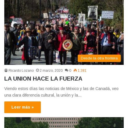
Desde la otra frontera
Ricardo Lozano
2 marzo, 2020
0
1.381
LA UNION HACE LA FUERZA
Viendo estos días las noticias de México y las de Canadá, veo
una clara diferencia cultural, la unión y la…
Leer más »