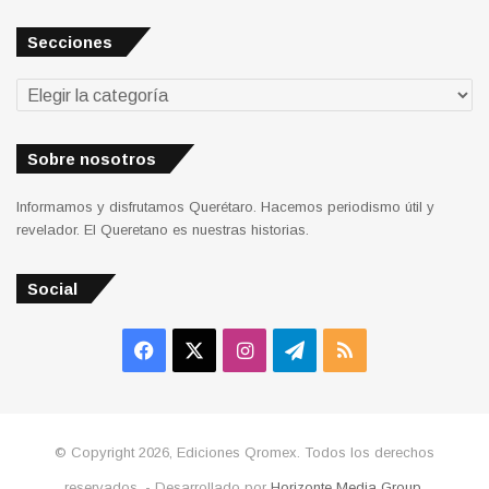
Secciones
Secciones
Sobre nosotros
Informamos y disfrutamos Querétaro. Hacemos periodismo útil y
revelador. El Queretano es nuestras historias.
Social
Facebook
X
Instagram
Telegram
RSS
© Copyright 2026, Ediciones Qromex. Todos los derechos
reservados. - Desarrollado por
Horizonte Media Group
.