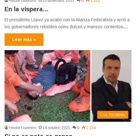
Héctor Guerrero
23 diciembre, 2021
0
1.325
En la víspera…
El presidente López ya acabó con la Alianza Federalista y arrió a
los gobernadores rebeldes como dulces y mansos corderitos,…
Leer más »
Los Tocables
Héctor Guerrero
14 octubre, 2021
0
1.134