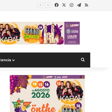
Facebook
X
Instagram
Telegram
RSS
Buscar por
iencia