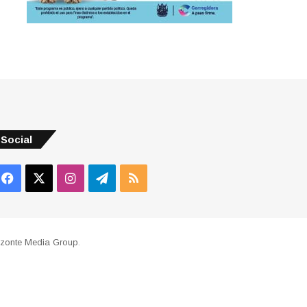
Social
Facebook
X
Instagram
Telegram
RSS
izonte Media Group
.