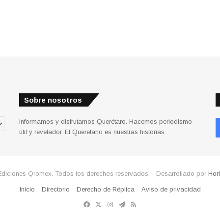
Sobre nosotros
Informamos y disfrutamos Querétaro. Hacemos periodismo
útil y revelador. El Queretano es nuestras historias.
Ediciones Qromex. Todos los derechos reservados. - Desarrollado por
Hor
Inicio
Directorio
Derecho de Réplica
Aviso de privacidad
Facebook
X
Instagram
Telegram
RSS