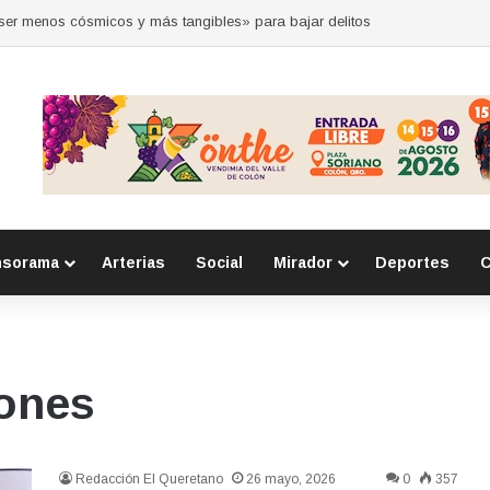
“ser menos cósmicos y más tangibles» para bajar delitos
nsorama
Arterias
Social
Mirador
Deportes
C
lones
Redacción El Queretano
26 mayo, 2026
0
357