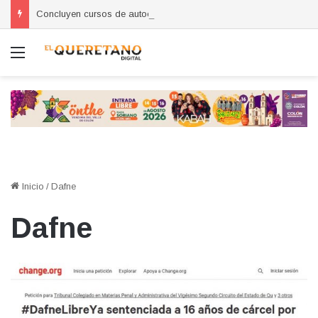
Concluyen cursos de autoempleo para mujeres en Huimilpan
Menú
Inicio
/
Dafne
Dafne