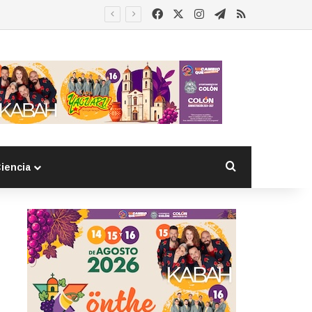
Facebook
X
Instagram
Telegram
RSS
Buscar por
iencia