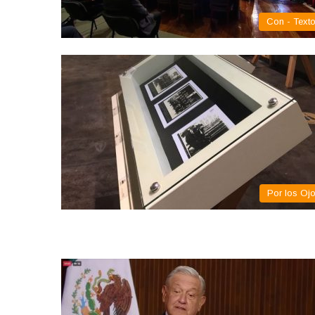
Con - Text
Por los Oj