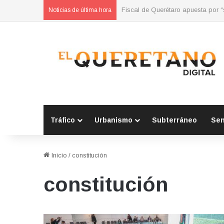
Refuerzan municipios coordinación
Noticias de última hora
Tráfico
Urbanismo
Subterráneo
Se
Inicio
/
constitución
constitución