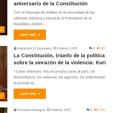
aniversario de la Constitución
Con un mensaje de énfasis en la necesidad de las
reformas eléctrica y electoral, el Presidente de la
República, Andrés…
as
Leer más »
Redacción El Queretano
5 febrero, 2022
0
927
La Constitución, triunfo de la política
sobre la sinrazón de la violencia: Kuri
* Como entonces, hoy es preciso curar al país. De
desconfianza. De violencia. De egoísmo. De enfermedad.
Al presidir la…
Leer más »
as
Fernando Paniagua
4 febrero, 2022
0
1.191