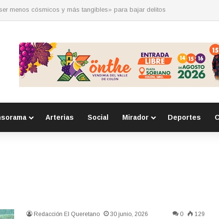
 por la seguridad durante sesión estatal realizada en La Llave
nsorama
Arterias
Social
Mirador
Deportes
C
Redacción El Queretano
30 junio, 2026
0
129