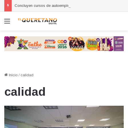
Concluyen cursos de autoempleo para mujeres en Huimilpan
Menú
Inicio
/
calidad
calidad