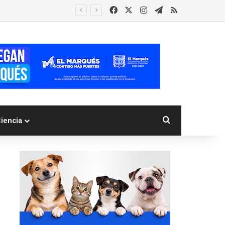
Facebook
X
Instagram
Telegram
RSS
Buscar por
iencia