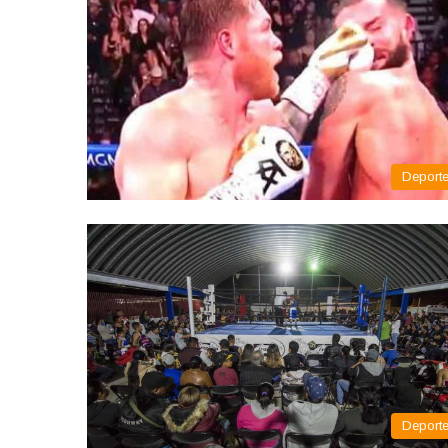
Deport
Deport