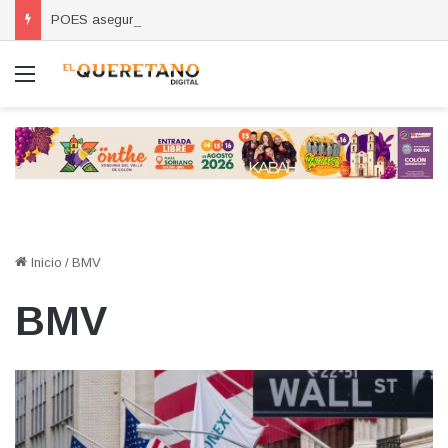
POES asegura vehículo relacionado con robos a comercio con violencia en Querétaro y Guanajuato; hay un detenido
Menú
Inicio
/
BMV
BMV