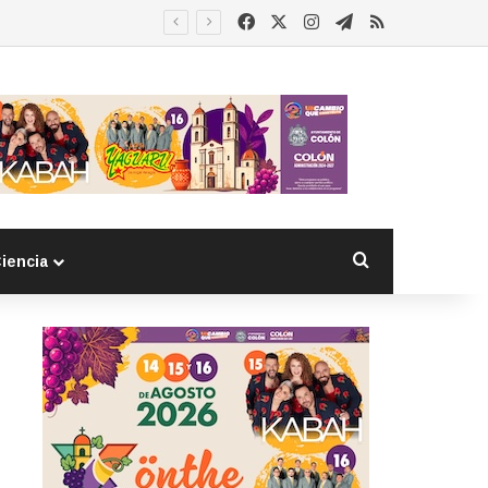
Facebook
X
Instagram
Telegram
RSS
Buscar por
iencia