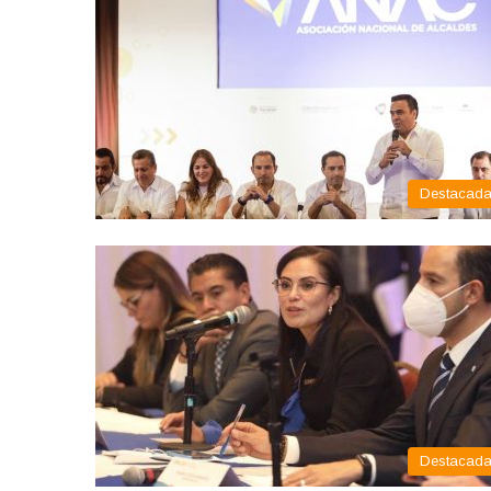
Destacad
Destacad