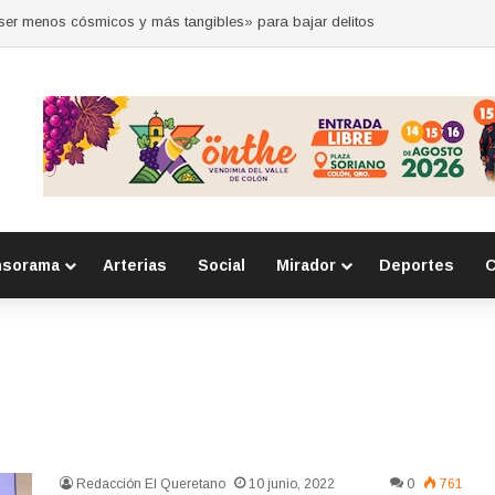
“ser menos cósmicos y más tangibles» para bajar delitos
nsorama
Arterias
Social
Mirador
Deportes
C
Redacción El Queretano
10 junio, 2022
0
761