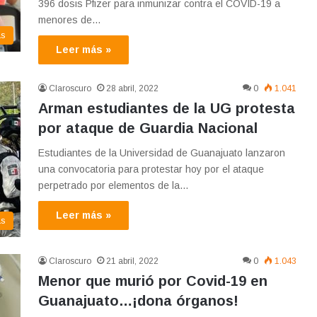
396 dosis Pfizer para inmunizar contra el COVID-19 a
menores de…
as
Leer más »
Claroscuro
28 abril, 2022
0
1.041
Arman estudiantes de la UG protesta
por ataque de Guardia Nacional
Estudiantes de la Universidad de Guanajuato lanzaron
una convocatoria para protestar hoy por el ataque
perpetrado por elementos de la…
Leer más »
as
Claroscuro
21 abril, 2022
0
1.043
Menor que murió por Covid-19 en
Guanajuato…¡dona órganos!