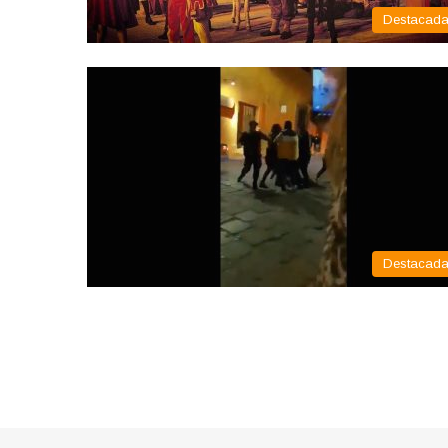
Destacad
Destacad