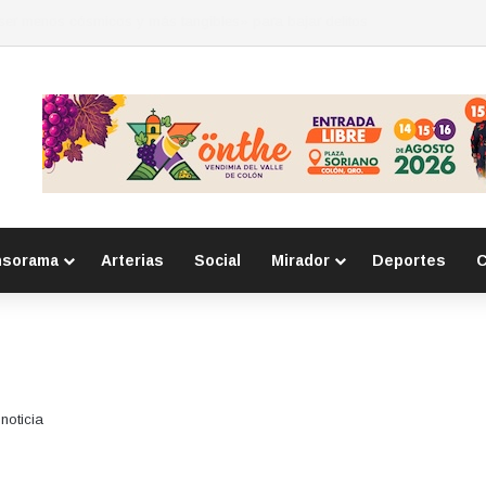
 por la seguridad durante sesión estatal realizada en La Llave
nsorama
Arterias
Social
Mirador
Deportes
C
noticia