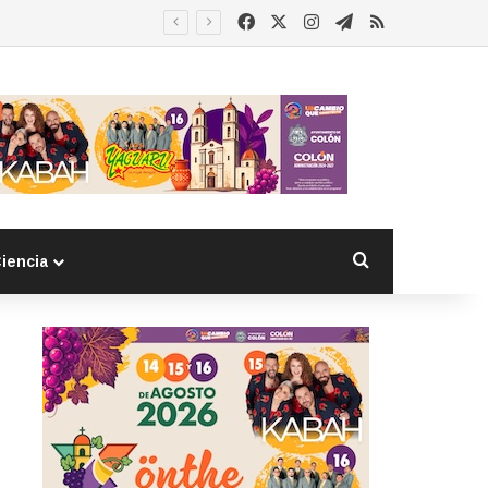
Facebook
X
Instagram
Telegram
RSS
Buscar por
iencia