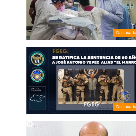
Destacad
Destacad