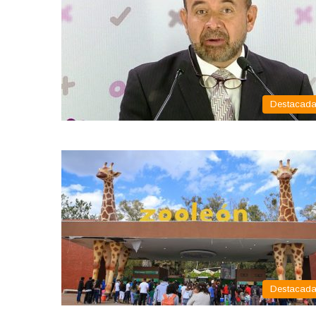
Destacad
Destacad