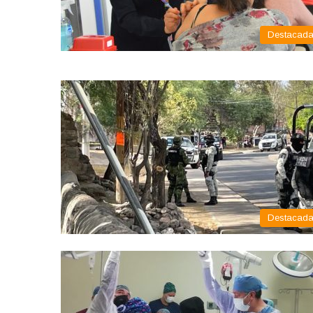
Destacad
Destacad