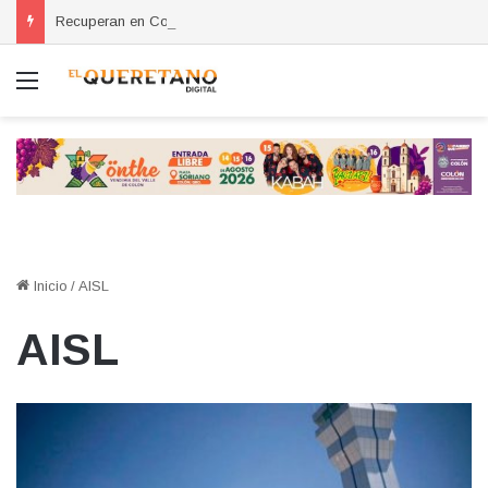
Recuperan en Corregidora camioneta con reporte de robo en San Miguel de Allende
Menú
Inicio
/
AISL
AISL