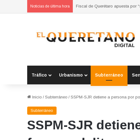
Refuerzan municipios coordinación
Noticias de última hora
Tráfico
Urbanismo
Subterráneo
Se
Inicio
/
Subterráneo
/
SSPM-SJR detiene a persona por port
Subterráneo
SSPM-SJR detiene