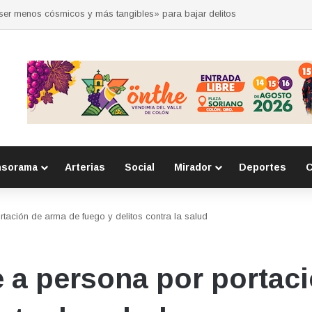
 por la seguridad durante sesión estatal realizada en La Llave
nsorama
Arterias
Social
Mirador
Deportes
C
ación de arma de fuego y delitos contra la salud
 a persona por portaci