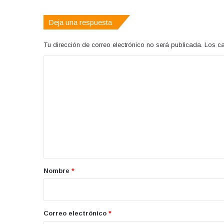
Deja una respuesta
Tu dirección de correo electrónico no será publicada.
Los c
C
o
m
e
n
t
a
r
Nombre
*
i
o
*
Correo electrónico
*