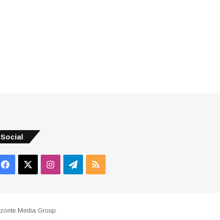
Social
Facebook
X
Instagram
Telegram
RSS
izonte Media Group
.