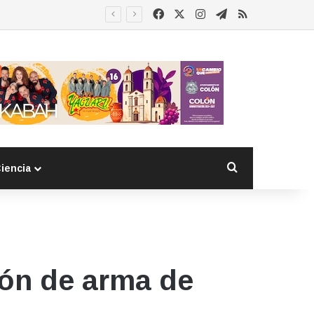
Facebook
X
Instagram
Telegram
RSS
Buscar por
iencia
ón de arma de