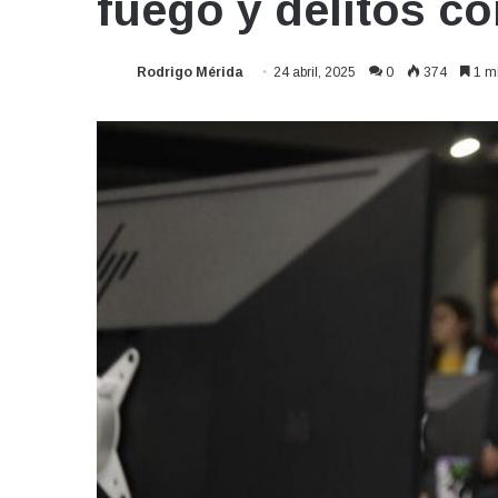
fuego y delitos co
Rodrigo Mérida
24 abril, 2025
0
374
1 mi