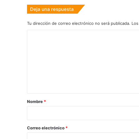
Deja una respuesta
Tu dirección de correo electrónico no será publicada.
Los
C
o
m
e
n
t
a
r
Nombre
*
i
o
*
Correo electrónico
*