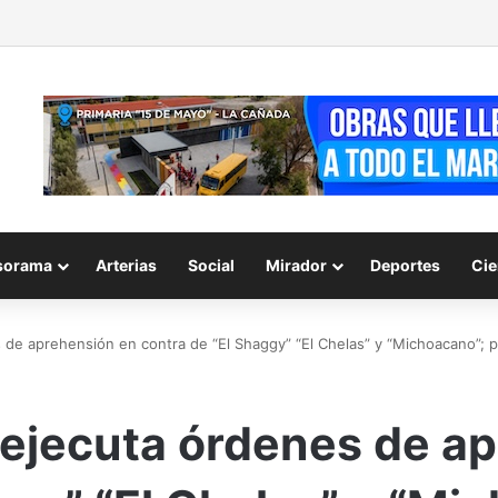
ras audiencia por abuso sexual en Querétaro
sorama
Arterias
Social
Mirador
Deportes
Cie
s de aprehensión en contra de “El Shaggy” “El Chelas” y “Michoacano”; p
y ejecuta órdenes de a