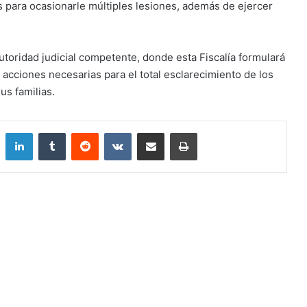
s para ocasionarle múltiples lesiones, además de ejercer
utoridad judicial competente, donde esta Fiscalía formulará
 acciones necesarias para el total esclarecimiento de los
us familias.
LinkedIn
Tumblr
Reddit
VKontakte
Compartir por correo electrónico
Imprimir