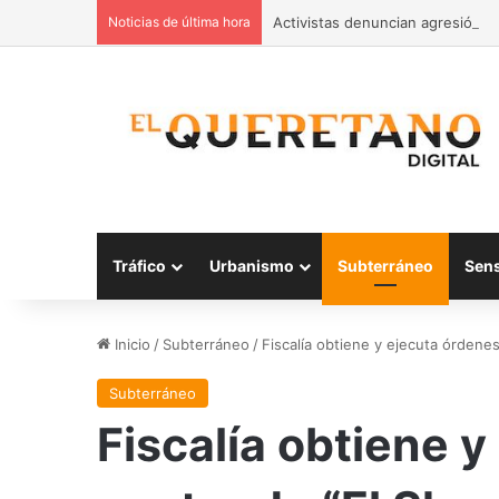
Noticias de última hora
Activistas denuncian agresión t
Tráfico
Urbanismo
Subterráneo
Sen
Inicio
/
Subterráneo
/
Fiscalía obtiene y ejecuta órdene
Subterráneo
Fiscalía obtiene 