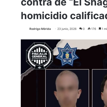
contra de “El Sha
homicidio calific
Rodrigo Mérida
23 junio, 2026
0
176
1 mi