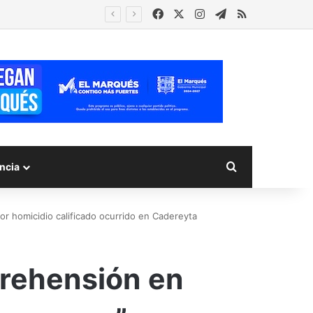
Facebook
X
Instagram
Telegram
RSS
Buscar por
ncia
or homicidio calificado ocurrido en Cadereyta
prehensión en