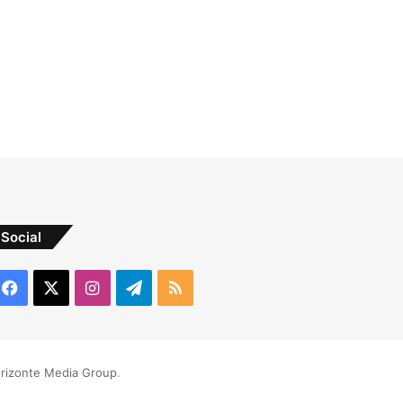
Social
Facebook
X
Instagram
Telegram
RSS
rizonte Media Group
.