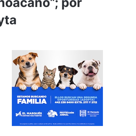
choacano”; por
yta