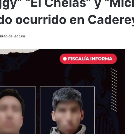
ggy” “El Chelas” y “Mi
ado ocurrido en Cadere
nuto de lectura