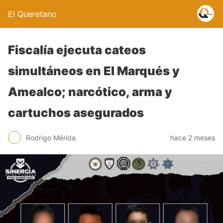
El Queretano
Fiscalía ejecuta cateos
simultáneos en El Marqués y
Amealco; narcótico, arma y
cartuchos asegurados
Rodrigo Mérida
hace 2 meses