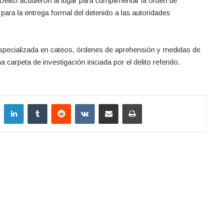
 Delito acudieron al lugar para cumplimentar la orden de
 para la entrega formal del detenido a las autoridades
 especializada en cateos, órdenes de aprehensión y medidas de
carpeta de investigación iniciada por el delito referido.
LinkedIn
Tumblr
Reddit
VKontakte
Compartir por correo electrónico
Imprimir