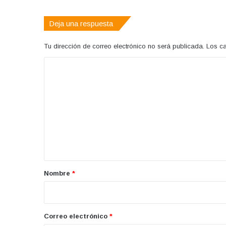
Deja una respuesta
Tu dirección de correo electrónico no será publicada.
Los c
C
o
m
e
n
t
a
r
Nombre
*
i
o
*
Correo electrónico
*