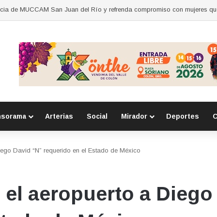
nsorama
Arterias
Social
Mirador
Deportes
C
Diego David “N” requerido en el Estado de México
n el aeropuerto a Diego