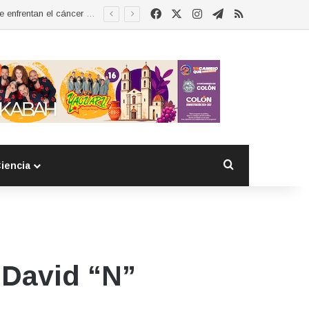
Facebook
X
Instagram
Telegram
RSS
Esther Ramírez asume la presidencia de MUCCAM San Juan del Río y refrenda compromiso con mujeres que enfrentan el cáncer de mama
Buscar por
iencia
 David “N”