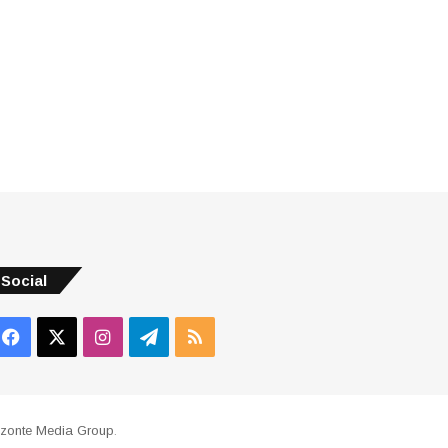
Social
Facebook
X
Instagram
Telegram
RSS
izonte Media Group
.