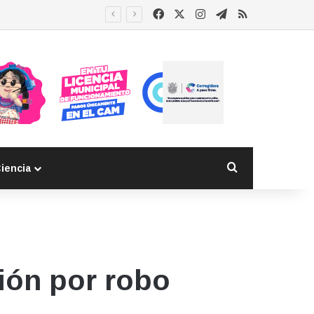
Facebook
X
Instagram
Telegram
RSS
Buscar por
iencia
ión por robo