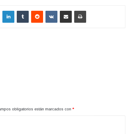
LinkedIn
Tumblr
Reddit
VKontakte
Compartir por correo electrónico
Imprimir
ampos obligatorios están marcados con
*