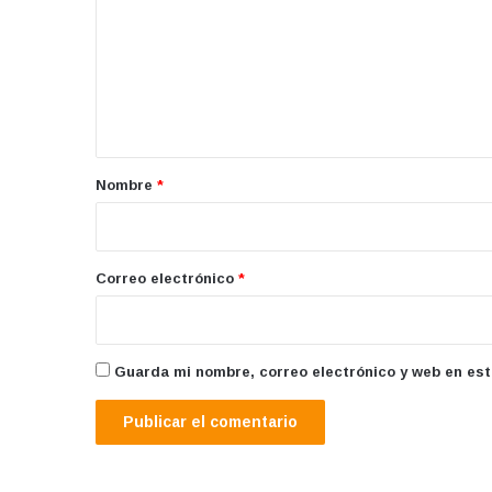
m
e
n
t
a
r
Nombre
*
i
o
*
Correo electrónico
*
Guarda mi nombre, correo electrónico y web en es