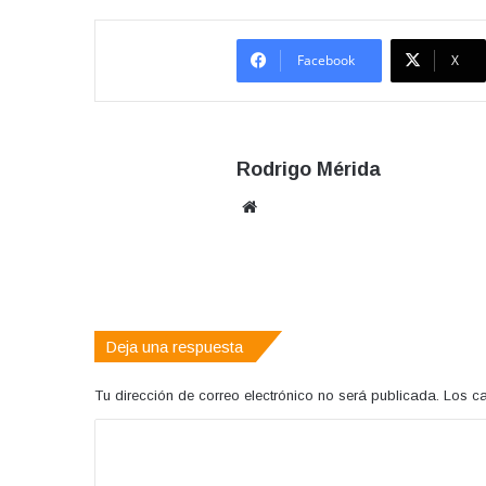
Facebook
X
Rodrigo Mérida
Sitio
web
Deja una respuesta
Tu dirección de correo electrónico no será publicada.
Los c
C
o