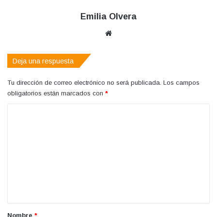
Emilia Olvera
Sitio
web
Deja una respuesta
Tu dirección de correo electrónico no será publicada.
Los campos
obligatorios están marcados con
*
C
o
m
e
n
t
a
r
Nombre
*