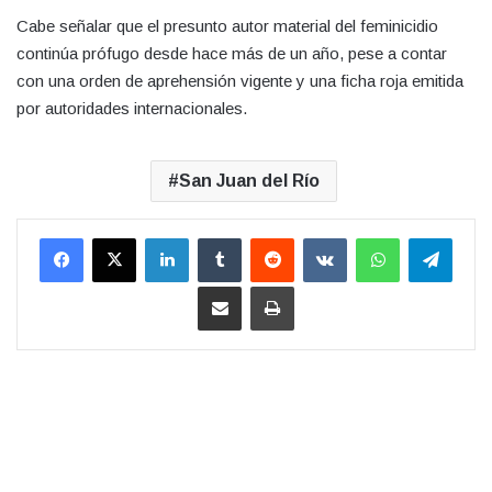
Cabe señalar que el presunto autor material del feminicidio
continúa prófugo desde hace más de un año, pese a contar
con una orden de aprehensión vigente y una ficha roja emitida
por autoridades internacionales.
San Juan del Río
LinkedIn
Tumblr
Reddit
VKontakte
WhatsApp
Teleg
Compartir por correo electrónico
Imprimir