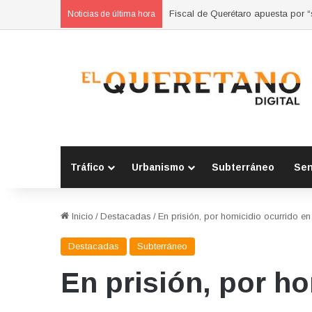
Refuerzan municipios coordinación
Noticias de última hora
Tráfico
Urbanismo
Subterráneo
Se
Inicio
/
Destacadas
/
En prisión, por homicidio ocurrido 
Destacadas
Subterráneo
En prisión, por h