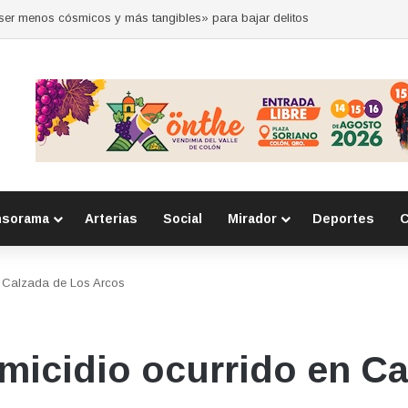
 por la seguridad durante sesión estatal realizada en La Llave
nsorama
Arterias
Social
Mirador
Deportes
C
en Calzada de Los Arcos
omicidio ocurrido en C