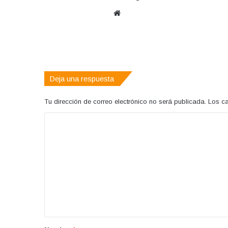
Sitio
web
Deja una respuesta
Tu dirección de correo electrónico no será publicada.
Los c
C
o
m
e
n
t
a
r