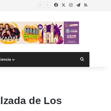
Facebook
X
Instagram
Telegram
RSS
Buscar por
iencia
alzada de Los