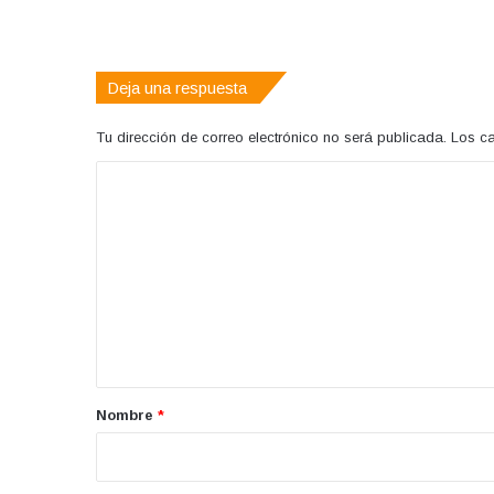
Deja una respuesta
Tu dirección de correo electrónico no será publicada.
Los c
C
o
m
e
n
t
a
r
Nombre
*
i
o