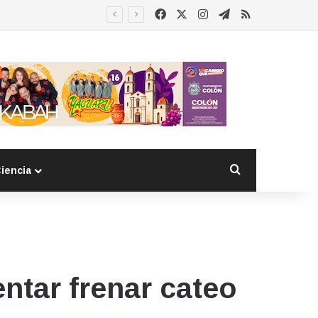
Facebook
X
Instagram
Telegram
RSS
Buscar por
iencia
ntar frenar cateo