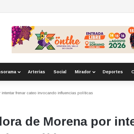
r delitos cibernéticos
nsorama
Arterias
Social
Mirador
Deportes
C
intentar frenar cateo invocando influencias políticas
ora de Morena por inte