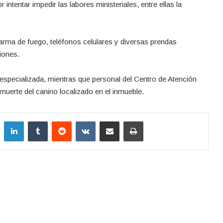
tentar impedir las labores ministeriales, entre ellas la
 arma de fuego, teléfonos celulares y diversas prendas
iones.
 especializada, mientras que personal del Centro de Atención
 muerte del canino localizado en el inmueble.
LinkedIn
Tumblr
Reddit
VKontakte
Compartir por correo electrónico
Imprimir