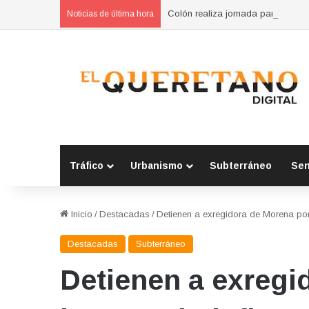
Colón realiza jornada para preveni
Noticias de última hora
Tráfico
Urbanismo
Subterráneo
Se
Inicio
/
Destacadas
/
Detienen a exregidora de Morena por 
Destacadas
Subterráneo
Detienen a exregid