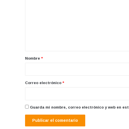
o
m
e
n
t
a
r
Nombre
*
i
o
*
Correo electrónico
*
Guarda mi nombre, correo electrónico y web en es