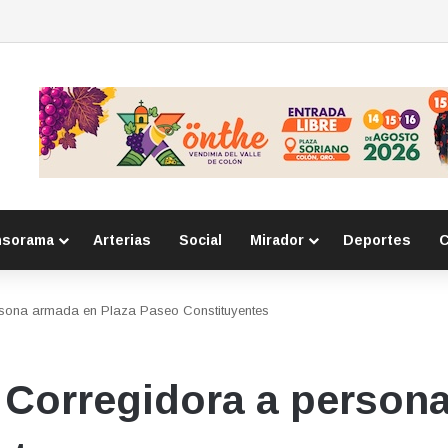
tor de homicidio en Lázaro Cárdenas
nsorama
Arterias
Social
Mirador
Deportes
C
ersona armada en Plaza Paseo Constituyentes
e Corregidora a person