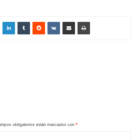
LinkedIn
Tumblr
Reddit
VKontakte
Compartir por correo electrónico
Imprimir
ampos obligatorios están marcados con
*