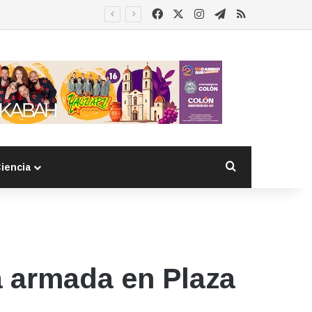
Facebook
X
Instagram
Telegram
RSS
Buscar por
iencia
a armada en Plaza