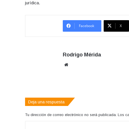
jurídica.
Facebook
X
Rodrigo Mérida
Sitio
web
Deja una respuesta
Tu dirección de correo electrónico no será publicada.
Los c
C