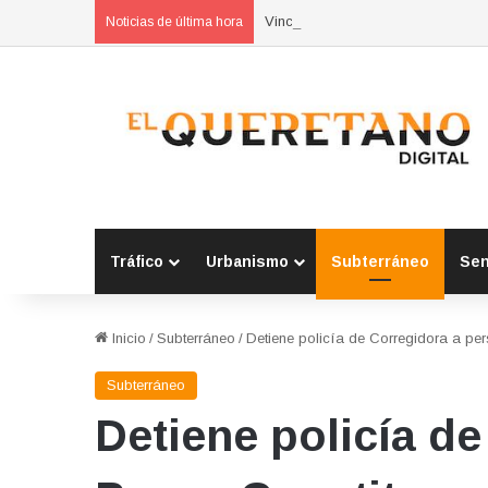
Vinculan a proceso a presunto au
Noticias de última hora
Tráfico
Urbanismo
Subterráneo
Se
Inicio
/
Subterráneo
/
Detiene policía de Corregidora a p
Subterráneo
Detiene policía d