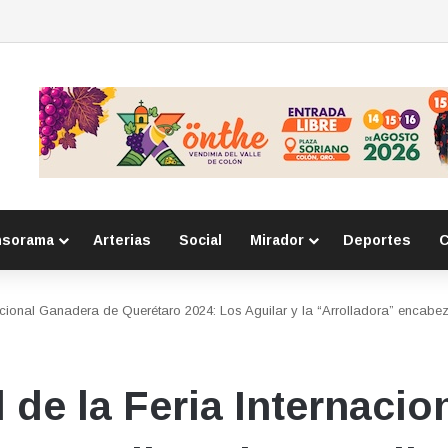
 por la seguridad durante sesión estatal realizada en La Llave
nsorama
Arterias
Social
Mirador
Deportes
C
nacional Ganadera de Querétaro 2024: Los Aguilar y la “Arrolladora” encabez
l de la Feria Internaci