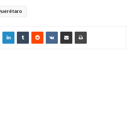
uerétaro
LinkedIn
Tumblr
Reddit
VKontakte
Compartir por correo electrónico
Imprimir