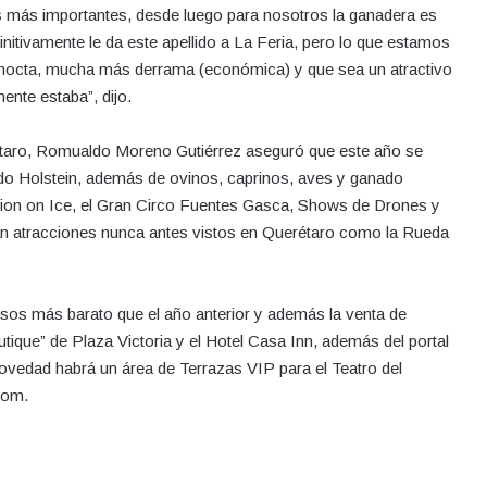
as más importantes, desde luego para nosotros la ganadera es
nitivamente le da este apellido a La Feria, pero lo que estamos
rnocta, mucha más derrama (económica) y que sea un atractivo
mente estaba”, dijo.
étaro, Romualdo Moreno Gutiérrez aseguró que este año se
do Holstein, además de ovinos, caprinos, aves y ganado
sion on Ice, el Gran Circo Fuentes Gasca, Shows de Drones y
án atracciones nunca antes vistos en Querétaro como la Rueda
esos más barato que el año anterior y además la venta de
ique” de Plaza Victoria y el Hotel Casa Inn, además del portal
novedad habrá un área de Terrazas VIP para el Teatro del
com.