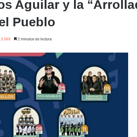
os Aguilar y la “Arrol
del Pueblo
3.569
2 minutos de lectura