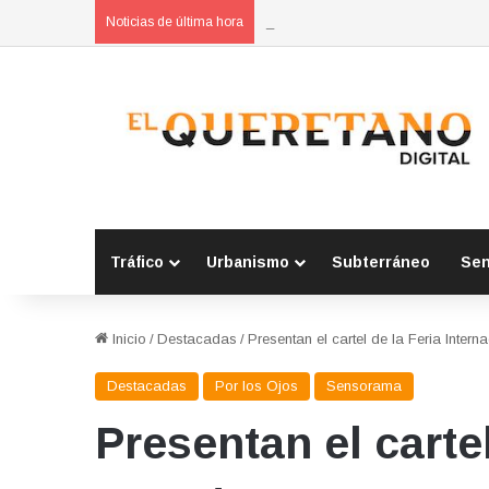
Refuerzan municipios coordinación
Noticias de última hora
Tráfico
Urbanismo
Subterráneo
Se
Inicio
/
Destacadas
/
Presentan el cartel de la Feria Inter
Destacadas
Por los Ojos
Sensorama
Presentan el carte