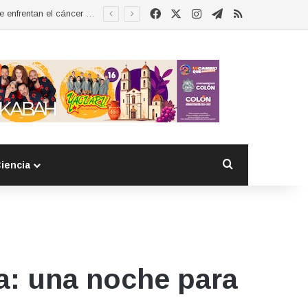
Facebook
X
Instagram
Telegram
RSS
Esther Ramírez asume la presidencia de MUCCAM San Juan del Río y refrenda compromiso con mujeres que enfrentan el cáncer de mama
Buscar por
iencia
a: una noche para