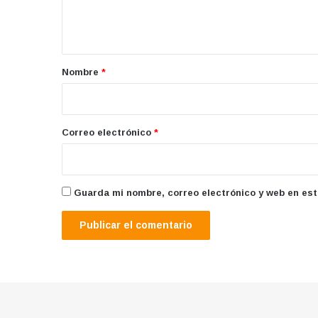
n
t
a
r
Nombre
*
i
o
*
Correo electrónico
*
Guarda mi nombre, correo electrónico y web en es