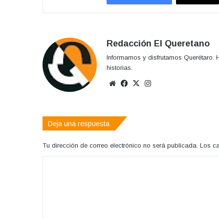
Redacción El Queretano
Informamos y disfrutamos Querétaro. H
historias.
Sitio
Facebook
X
Instagram
web
Deja una respuesta
Tu dirección de correo electrónico no será publicada.
Los c
C
o
m
e