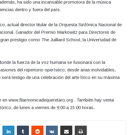
 además, ha sido una incansable promotora de la música
encias dentro y fuera del país.
, actual director titular de la Orquesta Sinfónica Nacional de
nacional. Ganador del Premio Markowitz para Directores de
ran prestigio como The Juilliard School, la Universidad de
onde la fuerza de la voz humana se fusionará con la
asiones del repertorio operístico; desde arias inolvidables,
será testigo de una celebración del arte lírico en su máxima
e en www.filarmonicadequeretaro.org . También hay venta
órico, de lunes a viernes de 9:00 a 15:00 horas.
LinkedIn
Tumblr
Reddit
VKontakte
Compartir por correo electrónico
Imprimir