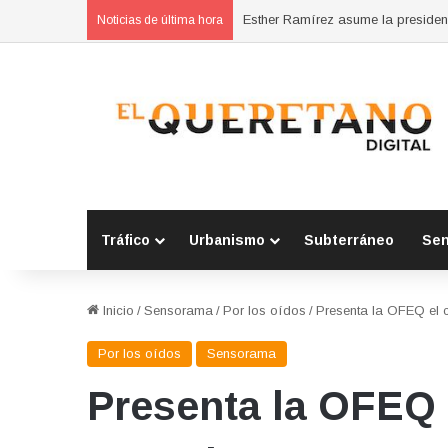
Noticias de última hora
Tráfico
Urbanismo
Subterráneo
Se
Inicio
/
Sensorama
/
Por los oídos
/
Presenta la OFEQ el 
Por los oídos
Sensorama
Presenta la OFEQ 