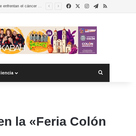
Facebook
X
Instagram
Telegram
RSS
Esther Ramírez asume la presidencia de MUCCAM San Juan del Río y refrenda compromiso con mujeres que enfrentan el cáncer de mama
Buscar por
iencia
n la «Feria Colón