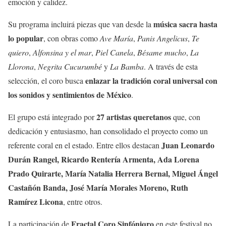
emoción y calidez.
música sacra hasta
Su programa incluirá piezas que van desde la
lo popular
, con obras como
Ave María
,
Panis Angelicus
,
Te
quiero
,
Alfonsina y el mar
,
Piel Canela
,
Bésame mucho
,
La
Llorona
,
Negrita Cucurumbé
y
La Bamba
. A través de esta
enlazar la tradición coral universal con
selección, el coro busca
los sonidos y sentimientos de México
.
27 artistas queretanos
El grupo está integrado por
que, con
dedicación y entusiasmo, han consolidado el proyecto como un
Juan Leonardo
referente coral en el estado. Entre ellos destacan
Durán Rangel, Ricardo Rentería Armenta, Ada Lorena
Prado Quirarte, María Natalia Herrera Bernal, Miguel Ángel
Castañón Banda, José María Morales Moreno, Ruth
Ramírez Licona
, entre otros.
Fractal Coro Sinfóniqro
La participación de
en este festival no