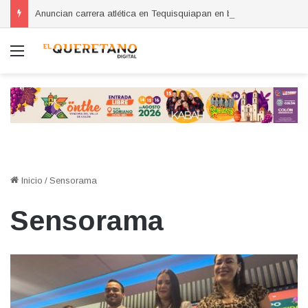
Anuncian carrera atlética en Tequisquiapan en beneficio de la Cruz Roja Querétaro
Menú
Inicio
/
Sensorama
Sensorama