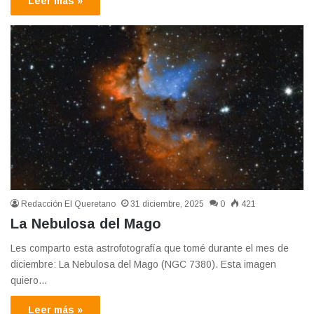
Leer más »
Redacción El Queretano
31 diciembre, 2025
0
421
La Nebulosa del Mago
Les comparto esta astrofotografía que tomé durante el mes de
diciembre: La Nebulosa del Mago (NGC 7380). Esta imagen
quiero…
Leer más »