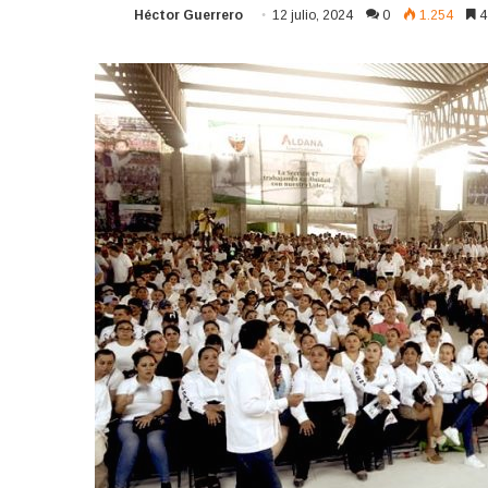
Héctor Guerrero
12 julio, 2024
0
1.254
4