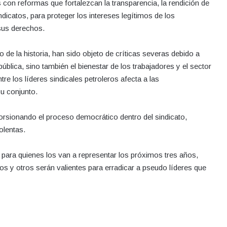
con reformas que fortalezcan la transparencia, la rendición de
ndicatos, para proteger los intereses legítimos de los
 sus derechos.
rgo de la historia, han sido objeto de críticas severas debido a
blica, sino también el bienestar de los trabajadores y el sector
e los líderes sindicales petroleros afecta a las
su conjunto.
torsionando el proceso democrático dentro del sindicato,
olentas.
r para quienes los van a representar los próximos tres años,
s y otros serán valientes para erradicar a pseudo líderes que