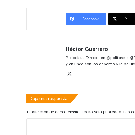
Facebook
X
Héctor Guerrero
Periodista. Director en @politicamx 
y en línea con los deportes y la políti
X
Deja una respuesta
Tu dirección de correo electrónico no será publicada.
Los c
C
o