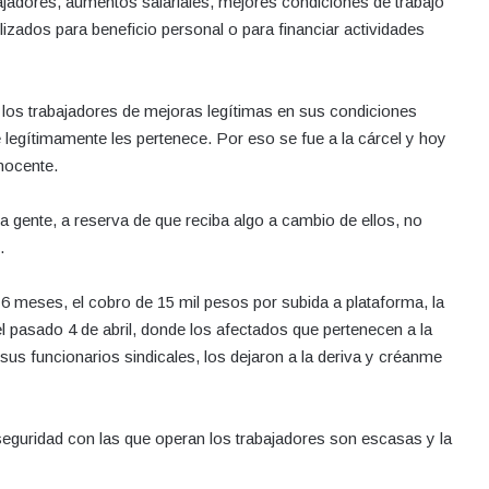
ajadores, aumentos salariales, mejores condiciones de trabajo
lizados para beneficio personal o para financiar actividades
 los trabajadores de mejoras legítimas en sus condiciones
e legítimamente les pertenece. Por eso se fue a la cárcel y hoy
inocente.
la gente, a reserva de que reciba algo a cambio de ellos, no
.
r 6 meses, el cobro de 15 mil pesos por subida a plataforma, la
el pasado 4 de abril, donde los afectados que pertenecen a la
sus funcionarios sindicales, los dejaron a la deriva y créanme
 seguridad con las que operan los trabajadores son escasas y la