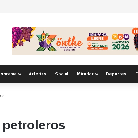
e respeto a adultos mayores a primarias
nsorama
Arterias
Social
Mirador
Deportes
C
ros
 petroleros