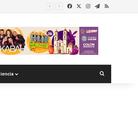
Facebook
X
Instagram
Telegram
RSS
Buscar por
iencia