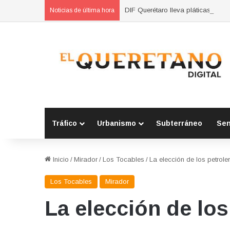
DIF Querétaro lleva pláticas sobr
Noticias de última hora
Tráfico
Urbanismo
Subterráneo
Se
Inicio
/
Mirador
/
Los Tocables
/
La elección de los petrole
Los Tocables
Mirador
La elección de los