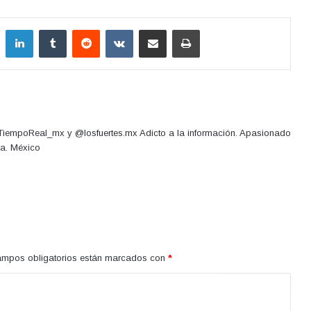
LinkedIn
Tumblr
Reddit
VKontakte
Compartir por correo electrónico
Imprimir
@TiempoReal_mx y @losfuertes.mx Adicto a la información. Apasionado
ca. México
ampos obligatorios están marcados con
*