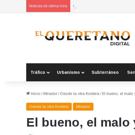
Concluyen cursos de autoempleo 
Noticias de última hora
Tráfico
Urbanismo
Subterráneo
Se
Inicio
/
Mirador
/
Desde la otra frontera
/
El bueno, el malo 
Desde la otra frontera
Mirador
El bueno, el malo 