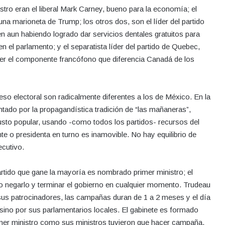
stro eran el liberal Mark Carney, bueno para la economía; el
na marioneta de Trump; los otros dos, son el líder del partido
n aun habiendo logrado dar servicios dentales gratuitos para
n el parlamento; y el separatista líder del partido de Quebec,
er el componente francófono que diferencia Canadá de los
so electoral son radicalmente diferentes a los de México. En la
tado por la propagandística tradición de “las mañaneras”,
usto popular, usando -como todos los partidos- recursos del
nte o presidenta en turno es inamovible. No hay equilibrio de
ecutivo.
partido que gane la mayoría es nombrado primer ministro; el
 o negarlo y terminar el gobierno en cualquier momento. Trudeau
sus patrocinadores, las campañas duran de 1 a 2 meses y el día
, sino por sus parlamentarios locales. El gabinete es formado
imer ministro como sus ministros tuvieron que hacer campaña,