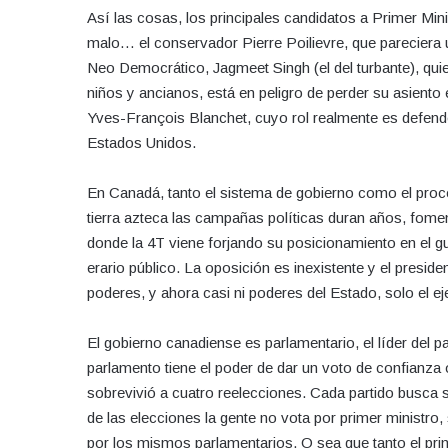
Así las cosas, los principales candidatos a Primer Mini
malo… el conservador Pierre Poilievre, que pareciera u
Neo Democrático, Jagmeet Singh (el del turbante), quie
niños y ancianos, está en peligro de perder su asiento e
Yves-François Blanchet, cuyo rol realmente es defend
Estados Unidos.
En Canadá, tanto el sistema de gobierno como el proce
tierra azteca las campañas políticas duran años, fomen
donde la 4T viene forjando su posicionamiento en el g
erario público. La oposición es inexistente y el preside
poderes, y ahora casi ni poderes del Estado, solo el ej
El gobierno canadiense es parlamentario, el líder del 
parlamento tiene el poder de dar un voto de confianza
sobrevivió a cuatro reelecciones. Cada partido busca 
de las elecciones la gente no vota por primer ministro
por los mismos parlamentarios. O sea que tanto el pr