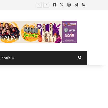
Facebook
X
Instagram
Telegram
RSS
Buscar por
iencia