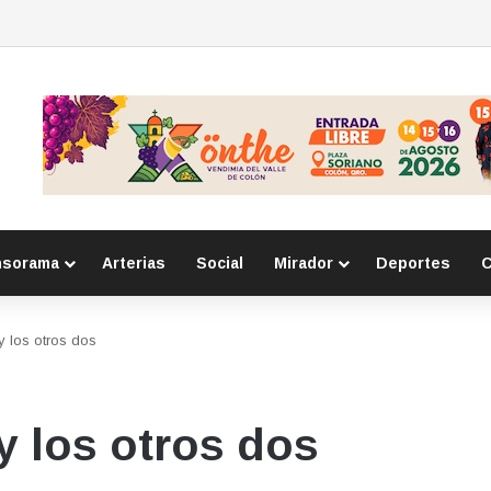
para mujeres en Huimilpan
nsorama
Arterias
Social
Mirador
Deportes
C
y los otros dos
y los otros dos