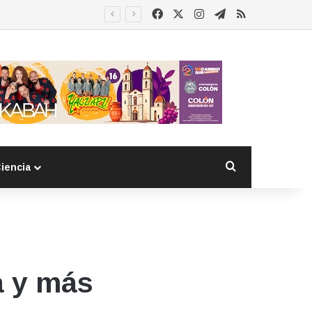
Facebook
X
Instagram
Telegram
RSS
 detenido
Buscar por
iencia
a y más