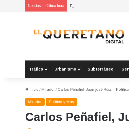
POES asegura vehículo relacionad
Noticias de última hora
Tráfico
Urbanismo
Subterráneo
Se
Inicio
/
Mirador
/
Carlos Peñafiel, Juan josé Ruiz… Polític
Mirador
Política y Más
Carlos Peñafiel, 