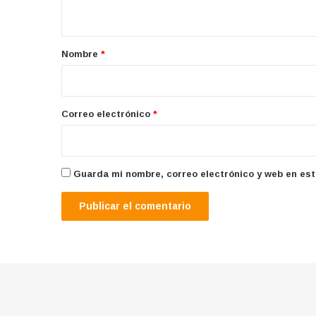
t
a
r
Nombre
*
i
o
*
Correo electrónico
*
Guarda mi nombre, correo electrónico y web en es