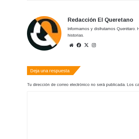
Redacción El Queretano
Informamos y disfrutamos Querétaro. H
historias.
Sitio
Facebook
X
Instagram
web
Deja una respuesta
Tu dirección de correo electrónico no será publicada.
Los c
C
o
m
e
n