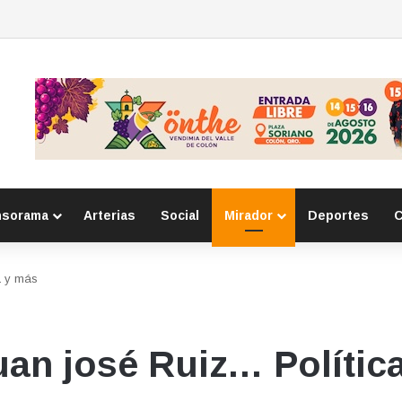
o con robos a comercio con violencia en Querétaro y Guanajuato; hay un
nsorama
Arterias
Social
Mirador
Deportes
C
a y más
Juan josé Ruiz… Polític