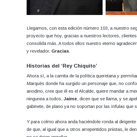
Llegamos, con esta edición número 103, a nuestro segun
proyecto que hoy, gracias a nuestros lectores, clientes
consolida más. A todos ellos nuestro eterno agradeci
y revelador.
Gracias
.
Historias del ‘Rey Chiquito’
Ahora sí, a la carnita de la política queretana y permít
Marqués donde ha surgido un personaje que, no confo
anodino, cree que él es el Alcalde, quiere mandar a m
ningunea a todos.
Jaime
, dicen que se llama, y se ape
gabinete, de plano ya no soportan por las ínfulas que s
Y para colmo ahora anda haciéndole ronda al dirigente
de que, al igual que a otros arrepentidos priistas, le
no se dejen engañar.