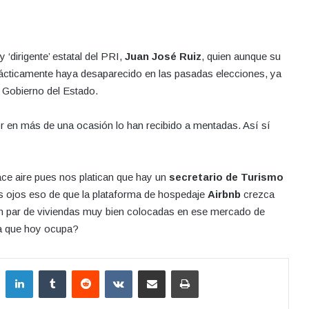
‘dirigente’ estatal del PRI,
Juan José Ruiz
, quien aunque su
prácticamente haya desaparecido en las pasadas elecciones, ya
 Gobierno del Estado.
r en más de una ocasión lo han recibido a mentadas. Así sí
ce aire pues nos platican que hay un
secretario de Turismo
s ojos eso de que la plataforma de hospedaje
Airbnb
crezca
un par de viviendas muy bien colocadas en ese mercado de
ra que hoy ocupa?
LinkedIn
Tumblr
Reddit
VKontakte
Compartir por correo electrónico
Imprimir