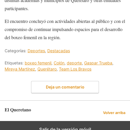
distintas academias y municipios de Querétaro y otras entidades
participantes.
El encuentro concluyó con actividades abiertas al público y con el
compromiso de continuar impulsando espacios para el desarrollo
del boxeo femenil en la región.
Categorías:
Deportes
,
Destacadas
Etiquetas:
boxeo femenil
,
Colón
,
deporte
,
Gaspar Trueba
,
Mireya Martínez
,
Querétaro
,
Team Los Bravos
Deja un comentario
El Queretano
Volver arriba
Salir de la versión móvil