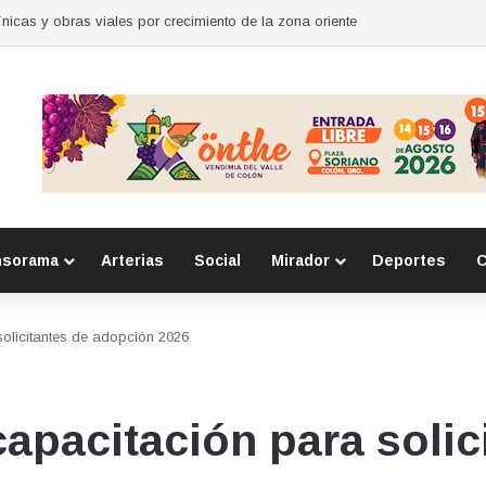
para mujeres en Huimilpan
nsorama
Arterias
Social
Mirador
Deportes
C
 solicitantes de adopción 2026
 capacitación para solic