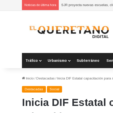
Concluyen cursos de autoempleo 
Noticias de última hora
Tráfico
Urbanismo
Subterráneo
Se
Inicio
/
Destacadas
/
Inicia DIF Estatal capacitación para
Destacadas
Social
Inicia DIF Estatal