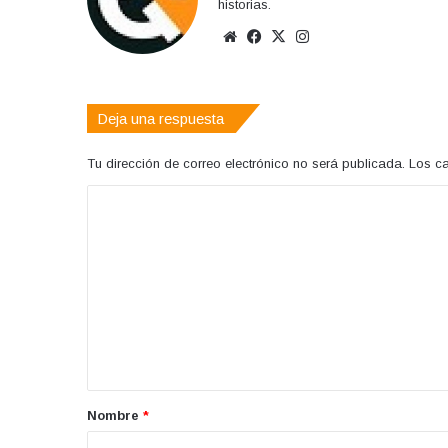
historias.
Sitio
Facebook
X
Instagram
web
Deja una respuesta
Tu dirección de correo electrónico no será publicada.
Los c
C
o
m
e
n
t
a
r
Nombre
*
i