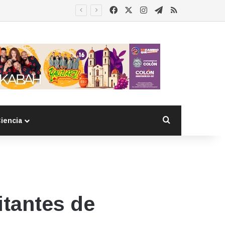
Facebook
X
Instagram
Telegram
RSS
Buscar por
iencia
itantes de