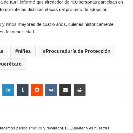
ra de Kuri, informó que alrededor de 400 personas participan en
o durante las distintas etapas del proceso de adopción.
s y niños mayores de cuatro años, quienes históricamente
es de menor edad.
as
niñez
Procuraduría de Protección
uerétaro
LinkedIn
Tumblr
Reddit
VKontakte
Compartir por correo electrónico
Imprimir
acemos periodismo útil y revelador. El Queretano es nuestras