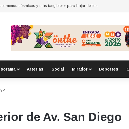
 por la seguridad durante sesión estatal realizada en La Llave
nsorama
Arterias
Social
Mirador
Deportes
C
ego
erior de Av. San Diego