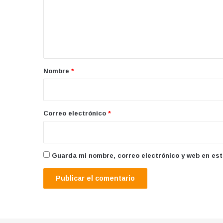
e
n
t
a
r
Nombre
*
i
o
*
Correo electrónico
*
Guarda mi nombre, correo electrónico y web en es