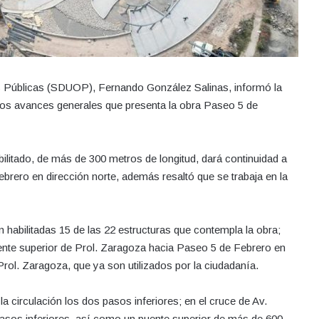
ras Públicas (SDUOP), Fernando González Salinas, informó la
 los avances generales que presenta la obra Paseo 5 de
bilitado, de más de 300 metros de longitud, dará continuidad a
rero en dirección norte, además resaltó que se trabaja en la
n habilitadas 15 de las 22 estructuras que contempla la obra;
ente superior de Prol. Zaragoza hacia Paseo 5 de Febrero en
Prol. Zaragoza, que ya son utilizados por la ciudadanía.
 la circulación los dos pasos inferiores; en el cruce de Av.
 pasos inferiores, así como un puente superior de más de 600