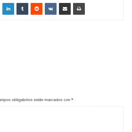
LinkedIn
Tumblr
Reddit
VKontakte
Compartir por correo electrónico
Imprimir
ampos obligatorios están marcados con
*