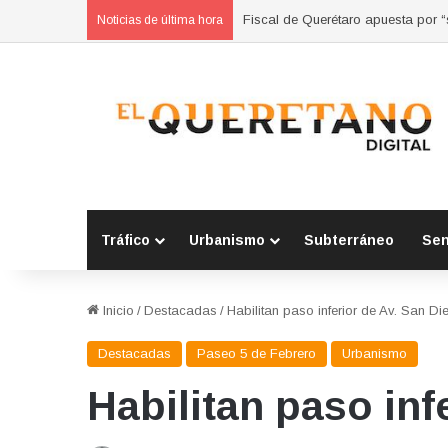
Refuerzan municipios coordinación
Noticias de última hora
Tráfico
Urbanismo
Subterráneo
Se
Inicio
/
Destacadas
/
Habilitan paso inferior de Av. San Di
Destacadas
Paseo 5 de Febrero
Urbanismo
Habilitan paso inf