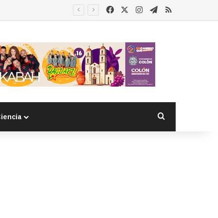
Facebook
X
Instagram
Telegram
RSS
Buscar por
iencia