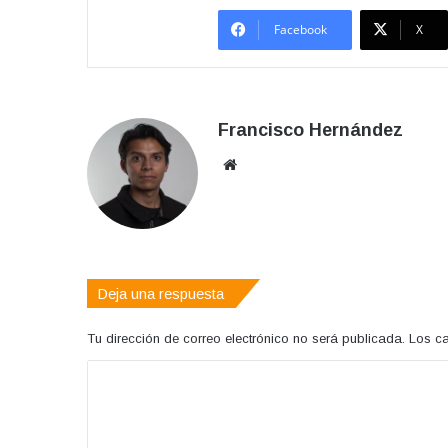
Facebook
X
Francisco Hernández
Sitio
web
Deja una respuesta
Tu dirección de correo electrónico no será publicada.
Los c
C
o
m