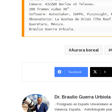
Cámara: 432ZWO Barlow x5 Televeu.

200 frames video 30”

Software: Autostaker, ImPPG, Pixinsight, N
Obsevatorio: La Azotea de Orión (The Roof 
Querétaro, México.

Braulio Guerra Urbiola.
Aurora boreal
Facebook
X
Dr. Braulio Guerra Urbiola
- Postgrado en Experto Universitario 
Valencia, España. - Astrofotografo pla