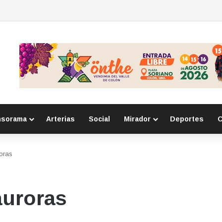
uelca en la carretera 57 y provoca cierre vial en lateral
nsorama
Arterias
Social
Mirador
Deportes
C
oras
auroras