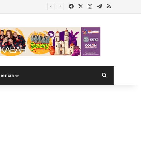
Facebook
X
Instagram
Telegram
RSS
Buscar por
iencia