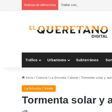
Tráiler con productos de limpieza v
Noticias de última hora
Tráfico
Urbanismo
Subterráneo
Se
Inicio
/
Ciencia
/
La Bóveda Celeste
/
Tormenta solar y aur
La Bóveda Celeste
Tormenta solar y 