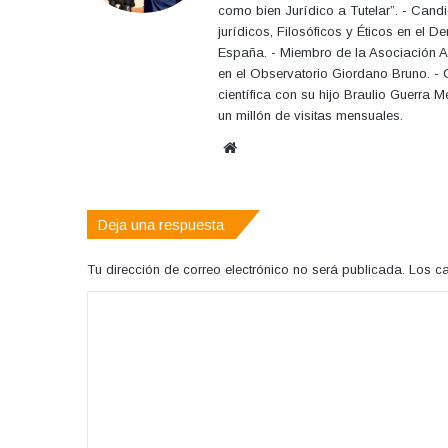
como bien Jurídico a Tutelar”. - Can
jurídicos, Filosóficos y Éticos en el 
España. - Miembro de la Asociación A
en el Observatorio Giordano Bruno. - C
científica con su hijo Braulio Guerra
un millón de visitas mensuales.
Sitio
web
Deja una respuesta
Tu dirección de correo electrónico no será publicada.
Los c
C
o
m
e
n