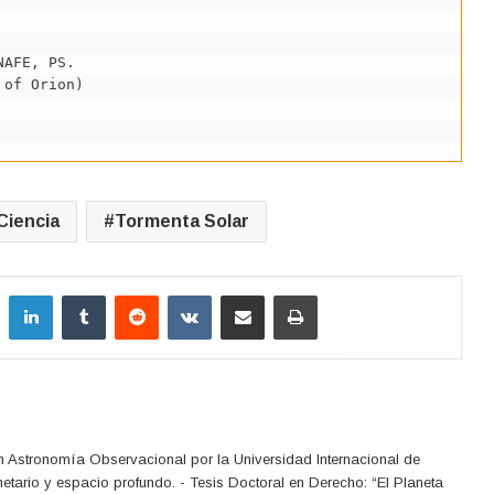
AFE, PS.

of Orion)

Ciencia
Tormenta Solar
LinkedIn
Tumblr
Reddit
VKontakte
Compartir por correo electrónico
Imprimir
en Astronomía Observacional por la Universidad Internacional de
netario y espacio profundo. - Tesis Doctoral en Derecho: “El Planeta