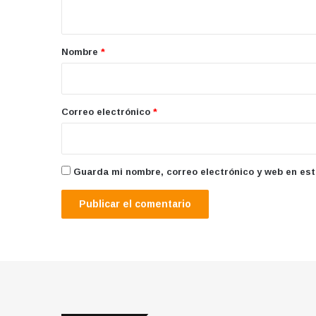
t
a
r
Nombre
*
i
o
*
Correo electrónico
*
Guarda mi nombre, correo electrónico y web en es