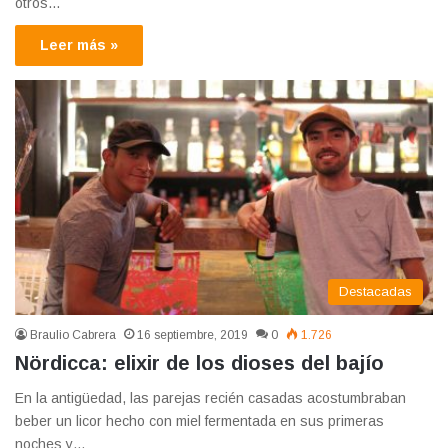
otros…
Leer más »
Destacadas
Braulio Cabrera
16 septiembre, 2019
0
1.726
Nördicca: elixir de los dioses del bajío
En la antigüedad, las parejas recién casadas acostumbraban
beber un licor hecho con miel fermentada en sus primeras
noches y…