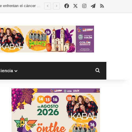
Facebook
X
Instagram
Telegram
RSS
Esther Ramírez asume la presidencia de MUCCAM San Juan del Río y refrenda compromiso con mujeres que enfrentan el cáncer de mama
Buscar por
iencia