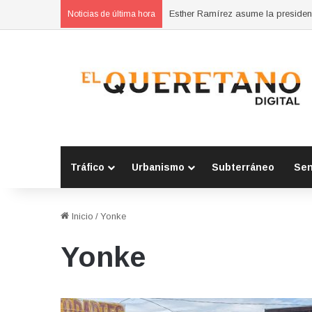
Noticias de última hora
Tráfico
Urbanismo
Subterráneo
Se
Inicio
/
Yonke
Yonke