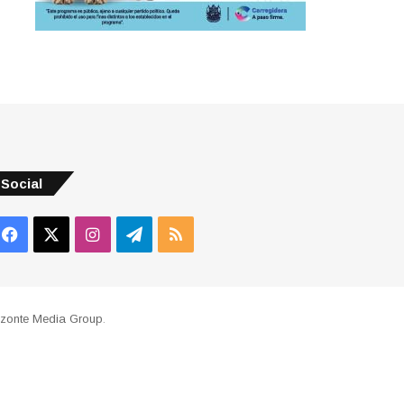
Social
Facebook
X
Instagram
Telegram
RSS
izonte Media Group
.