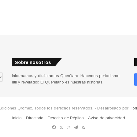
Sobre nosotros
Informamos y disfrutamos Querétaro. Hacemos periodismo
útil y revelador. El Queretano es nuestras historias.
Ediciones Qromex. Todos los derechos reservados. - Desarrollado por
Hor
Inicio
Directorio
Derecho de Réplica
Aviso de privacidad
Facebook
X
Instagram
Telegram
RSS