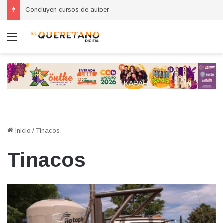
Concluyen cursos de autoempleo para mujeres en Huimilpan
Menú
Inicio
/
Tinacos
Tinacos